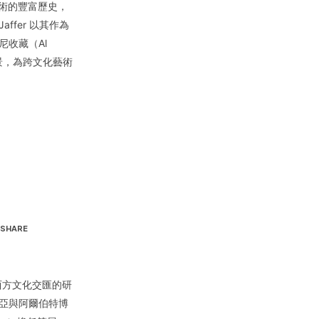
探討藝術的豐富歷史，
ffer 以其作為
尼收藏（Al
專業背景，為跨文化藝術
SHARE
及東西方文化交匯的研
亞與阿爾伯特博