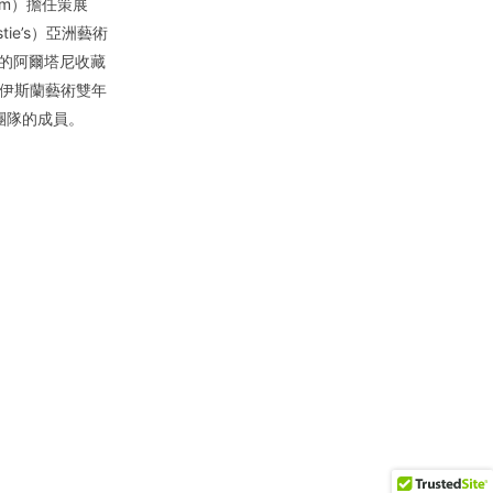
useum）擔任策展
ie’s）亞洲藝術
的阿爾塔尼收藏
二屆伊斯蘭藝術雙年
）策展團隊的成員。