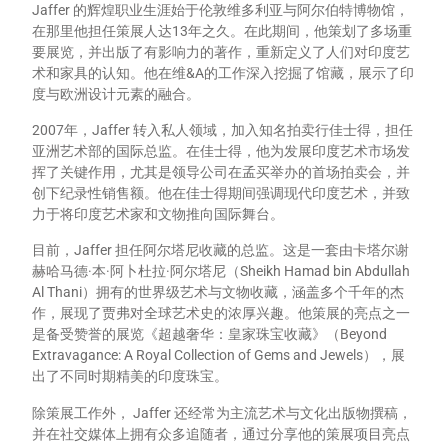
Jaffer 的辉煌职业生涯始于伦敦维多利亚与阿尔伯特博物馆，
在那里他担任策展人达13年之久。在此期间，他策划了多场重
要展览，并出版了有影响力的著作，重新定义了人们对印度艺
术和家具的认知。他在维&A的工作深入挖掘了馆藏，展示了印
度与欧洲设计元素的融合。
2007年，Jaffer 转入私人领域，加入知名拍卖行佳士得，担任
亚洲艺术部的国际总监。在佳士得，他为发展印度艺术市场发
挥了关键作用，尤其是领导公司在孟买举办的首场拍卖会，并
创下纪录性销售额。他在佳士得期间强调现代印度艺术，并致
力于将印度艺术家和文物推向国际舞台。
目前，Jaffer 担任阿尔塔尼收藏的总监。这是一套由卡塔尔谢
赫哈马德·本·阿卜杜拉·阿尔塔尼（Sheikh Hamad bin Abdullah
Al Thani）拥有的世界级艺术与文物收藏，涵盖多个千年的杰
作，展现了贾弗对全球艺术史的浓厚兴趣。他策展的亮点之一
是备受赞誉的展览《超越奢华：皇家珠宝收藏》（Beyond
Extravagance: A Royal Collection of Gems and Jewels），展
出了不同时期精美的印度珠宝。
除策展工作外， Jaffer 还经常为主流艺术与文化出版物撰稿，
并在社交媒体上拥有众多追随者，通过分享他的策展项目亮点