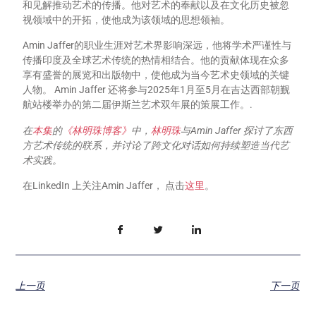
和见解推动艺术的传播。他对艺术的奉献以及在文化历史被忽
视领域中的开拓，使他成为该领域的思想领袖。
Amin Jaffer的职业生涯对艺术界影响深远，他将学术严谨性与
传播印度及全球艺术传统的热情相结合。他的贡献体现在众多
享有盛誉的展览和出版物中，使他成为当今艺术史领域的关键
人物。 Amin Jaffer 还将参与2025年1月至5月在吉达西部朝觐
航站楼举办的第二届伊斯兰艺术双年展的策展工作。.
在
本集
的
《林明珠博客》
中，
林明珠
与Amin Jaffer 探讨了东西
方艺术传统的联系，并讨论了跨文化对话如何持续塑造当代艺
术实践。
在LinkedIn 上关注Amin Jaffer， 点击
这里
。
上一页
下一页