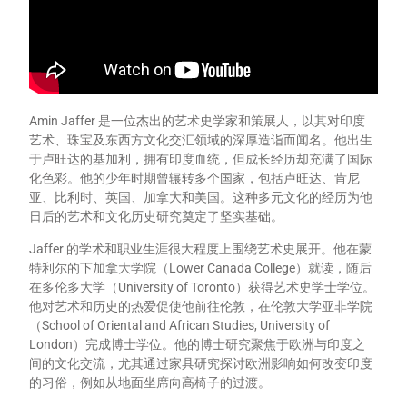
Amin Jaffer 是一位杰出的艺术史学家和策展人，以其对印度
艺术、珠宝及东西方文化交汇领域的深厚造诣而闻名。他出生
于卢旺达的基加利，拥有印度血统，但成长经历却充满了国际
化色彩。他的少年时期曾辗转多个国家，包括卢旺达、肯尼
亚、比利时、英国、加拿大和美国。这种多元文化的经历为他
日后的艺术和文化历史研究奠定了坚实基础。
Jaffer 的学术和职业生涯很大程度上围绕艺术史展开。他在蒙
特利尔的下加拿大学院（Lower Canada College）就读，随后
在多伦多大学（University of Toronto）获得艺术史学士学位。
他对艺术和历史的热爱促使他前往伦敦，在伦敦大学亚非学院
（School of Oriental and African Studies, University of
London）完成博士学位。他的博士研究聚焦于欧洲与印度之
间的文化交流，尤其通过家具研究探讨欧洲影响如何改变印度
的习俗，例如从地面坐席向高椅子的过渡。