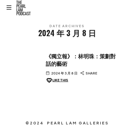
The
The
Pearl
DATE ARCHIVES
Official
2024 年 3 月 8 日
Website
Lam
Podcast
《獨立報》：林明珠：策劃對
話的藝術
2024 年 3 月 8 日
SHARE
LIKE THIS
©2024 PEARL LAM GALLERIES