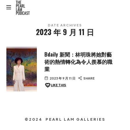
The
The
Pearl
DATE ARCHIVES
Official
2023 年 9 月 11 日
Website
Lam
Podcast
Bdaily 新聞：林明珠將她對藝
術的熱情轉化為令人羨慕的職
業
2023 年 9 月 11 日
SHARE
LIKE THIS
©2024 PEARL LAM GALLERIES