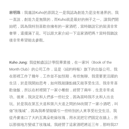
林明珠
：我邀請Kuho的原因之一是我認為創造力是沒有邊界的。我
一直說，創造力是無限的，而Kuho就是最好的例子之一。讓我們開
始吧，因為我特別喜歡你擁有的一家酒吧，當時聽說它的裝潢非常
奢華，還擺滿了花。可以跟大家介紹一下這家酒吧嗎？當時我聽說
後非常希望能去參觀。
Kuho Jung:
我從帕森設計學院畢業後，在一家叫《Book of the
Month Club》的公司工作，這是《紐約時報》旗下的出版公司。我
在那裡工作了幾年，工作並不如預期，有些無聊。我需要更活躍的
生活，於是我開始思考，如何既能賺點錢又能享受生活。我非常喜
歡做飯，所以在村裡開了一家小餐館，經營了兩年，生意非常成
功。後來，我決定和人們多一些社交，因為當時我不太和人出去
玩。於是我在第五大道和第六大道之間的56街開了一家小酒吧，叫
做“玫瑰城”，因為我希望能吸引一些特別的人來享受社交生活。我
從丹麥進口了大約五萬朵乾燥玫瑰，用水泥把它們固定在牆上，所
以那個地方變成了玫瑰城。我經營了這家酒吧將近三年，那時我27