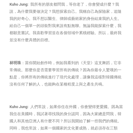
Kuho Jung:
我所有的朋友都問我，等你老了，你會變成什麼？我
說，為什麼我要做決定？我想探索自己。我稱自己為探險家，追隨
我的好奇心。我不想以醫生、律師或藝術家的身份結束我的人生。
給自己一個單一的頭銜對我來說有點無聊。無論我能探索什麼，我
都願意嘗試。我喜歡學習並在各個領域中累積經驗。所以，最終我
並沒有什麼具體的目標。
林明珠
：當你開始創作時，例如我看到的《天堂》這支舞蹈，它非
常傳統。那麼你是否需要學習所有的傳統？因為你最令人驚嘆的一
點是，你將所有的傳統進行了現代化處理，讓像我這樣對韓國傳統
沒有任何了解的人，也能夠在某種程度上與之產生共鳴。
Kuho Jung:
人們常說，如果你住在外國，你會變得更愛國。因為當
我住在美國時，我試著尋找我的身分認同，因為大家總是問我，韓
國人和其他亞洲人有什麼不同？所以我開始了解一些我們的傳統。
同時，我也常說，如果一個國家的文化要成熟，就必須存在三類