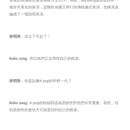
會嘗試與傳統音樂或傳統方法合作。例如，Big Bang成員曾經有一
個非常著名的表演，是關於為國王舉行的傳統儀式表演，他將其改
編成了一場說唱表演。
林明珠
：這太了不起了！
Kuho Jung:
所以他們正在尋找自己的根源。
林明珠
：你是說像K-pop的年輕一代？
Kuho Jung:
K-pop的粉絲群認為原創性對他們非常重要。當然，找
到原創性的最佳方式就是找到自己的根源。