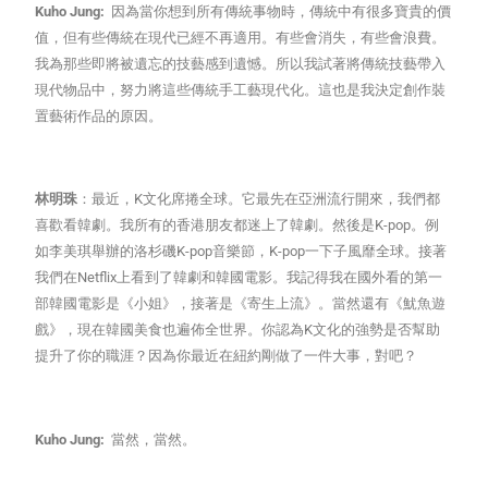
Kuho Jung:
因為當你想到所有傳統事物時，傳統中有很多寶貴的價
值，但有些傳統在現代已經不再適用。有些會消失，有些會浪費。
我為那些即將被遺忘的技藝感到遺憾。所以我試著將傳統技藝帶入
現代物品中，努力將這些傳統手工藝現代化。這也是我決定創作裝
置藝術作品的原因。
林明珠
：最近，K文化席捲全球。它最先在亞洲流行開來，我們都
喜歡看韓劇。我所有的香港朋友都迷上了韓劇。然後是K-pop。例
如李美琪舉辦的洛杉磯K-pop音樂節，K-pop一下子風靡全球。接著
我們在Netflix上看到了韓劇和韓國電影。我記得我在國外看的第一
部韓國電影是《小姐》，接著是《寄生上流》。當然還有《魷魚遊
戲》，現在韓國美食也遍佈全世界。你認為K文化的強勢是否幫助
提升了你的職涯？因為你最近在紐約剛做了一件大事，對吧？
Kuho Jung:
當然，當然。