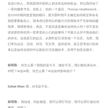
化设计的人，而我觉得外部的人则没有这样的机会。所以我开始了
一系列播客节目。实际上，你的一个嘉宾，Thomas Heatherwick，
在COVID期间曾是我的顾问，因为那时我不太确定如何框定和命名
我想要聚集的人。我考虑过那些以积极方式利用技术产生影响的建
筑师，我绕来绕去，他说，不是应该是像你这样的人吗？你不是在
讲述那些和你同一世界里的人们的故事吗？可能大众并不熟知他们
的存在。这就是它的起点，从那时起它演变成一个社区。当然，我
们举办会议、活动、对话、写文章、提供咨询，真正思考设计的未
来以及如何在组织中以新的方式实施技术，应用于创意实践中。
林明珠
： 你怎么看？我指的是今天，随处可见，我们都在谈论AI，
对吧？AI这AI那。你怎么看？AI会如何影响设计？
Suhair Khan
: 嗯，AI无处不在。
林明珠
： 我知道，到处都是。我可以用它写信，我可以用它做任何
事情，对吧？