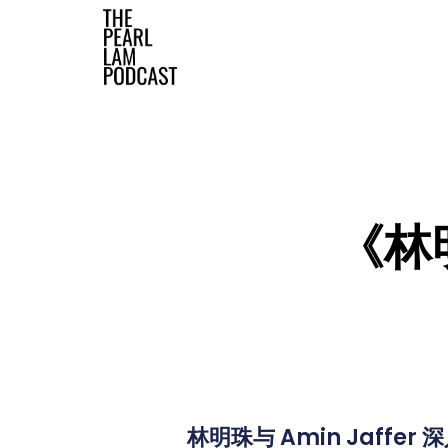
The Official Website
《林明
林明珠与 Amin Jaff